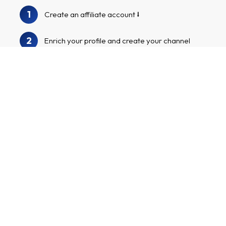
1
Create an affiliate account
2
Enrich your profile and create your channel
3
We will audit your profile and channel
Browse our advertiser catalog to find
4
ErgoOffice and other advertisers
Apply to the advertiser programs, start
5
marketing your tailor-made affiliate links and
make money!
Create an affiliate account
I have a channel with many followers and want to earn