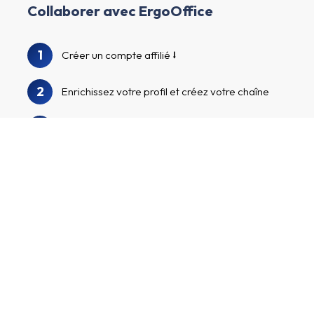
Collaborer avec ErgoOffice
1
Créer un compte affilié
2
Enrichissez votre profil et créez votre chaîne
3
Nous examinons votre profil et votre chaîne.
Recherchez dans notre répertoire
4
d'annonceurs pour trouver ErgoOffice et
d'autres annonceurs intéressants
Postulez aux programmes d'annonceurs,
commencez à promouvoir vos liens
5
d'affiliation personnalisés et gagnez de
l'argent !