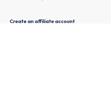
Create an affiliate account
I have a channel with many followers and want to earn
money by marketing exciting advertisers and their
products.
First and last name
E-mail
Main market