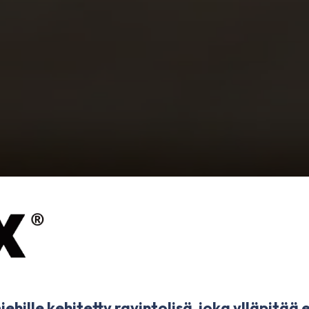
iehille kehitetty ravintolisä, joka ylläpitää 