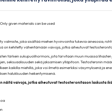
/Only given materials can be used
etty valmiste, joka sisältää miehen hyvinvointia tukevia ainesosia; r
lisä on kehitetty vähentämään vaivoja, jotka aiheutuvat testosteronit
sten tärkein sukupuolihormoni, jota tarvitaan muun muassa lihasten 
en, seksuaalisuuden sekä jaksamisen ylläpitoon. Testosteronin määrä
keen kaikilla miehillä, joka voi ilmetä esimerkiksi väsymyksenä ja en
isen halukkuuden heikentymisenä.
näitä vaivoja, jotka aiheutuvat testosteronitason laskusta ik
soa
an