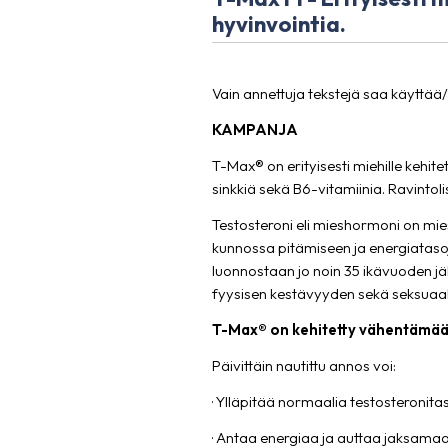
hyvinvointia.
Vain annettuja tekstejä saa käyttää
KAMPANJA
T-Max® on erityisesti miehille kehit
sinkkiä sekä B6-vitamiinia. Ravinto
Testosteroni eli mieshormoni on mie
kunnossa pitämiseen ja energiatasoj
luonnostaan jo noin 35 ikävuoden jäl
fyysisen kestävyyden sekä seksuaal
T-Max® on kehitetty vähentämään 
Päivittäin nautittu annos voi:
· Ylläpitää normaalia testosteronita
· Antaa energiaa ja auttaa jaksama