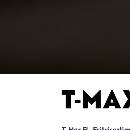
T-Max FI - Erityisesti m