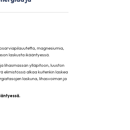
ohtosarviapilauutetta, magnesiumia,
ason laskusta ikääntyessä.
ja lihasmassan ylläpitoon, luuston
 elimistössä alkaa kuitenkin laskea
ergiatasojen laskuna, lihasvoiman ja
ääntyessä.