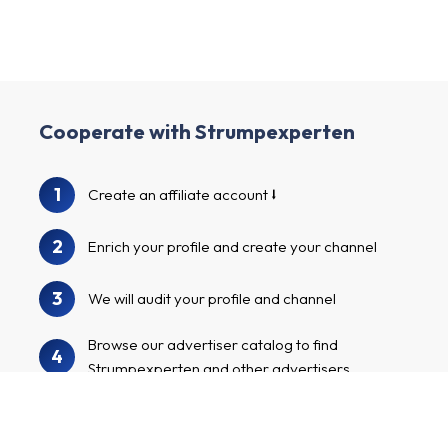
Cooperate with Strumpexperten
1
Create an affiliate account
2
Enrich your profile and create your channel
3
We will audit your profile and channel
Browse our advertiser catalog to find
4
Strumpexperten and other advertisers
Apply to the advertiser programs, start
5
marketing your tailor-made affiliate links and