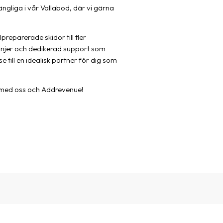
gängliga i vår Vallabod, där vi gärna
reparerade skidor till fler
anjer och dedikerad support som
till en idealisk partner för dig som
ns med oss och Addrevenue!
d want to earn money by marketing exciting