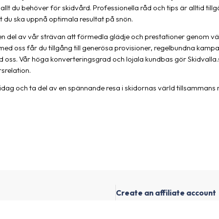
allt du behöver för skidvård. Professionella råd och tips är alltid till
tt du ska uppnå optimala resultat på snön.
n del av vår strävan att förmedla glädje och prestationer genom välp
ed oss får du tillgång till generösa provisioner, regelbundna kamp
 oss. Vår höga konverteringsgrad och lojala kundbas gör Skidvalla.se 
rsrelation.
ram idag och ta del av en spännande resa i skidornas värld tillsamma
Create an affiliate account
I have a channel with many followers an
advertisers and their products.