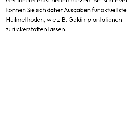
Geldbeutel entscheiden müssen. Bei SantéVet
können Sie sich daher Ausgaben für aktuellste
Heilmethoden, wie z.B. Goldimplantationen,
zurückerstatten lassen.
LEBENSLANGER SCHUTZ
Bestimmte Krankheiten, wie Arthrose und
Diabetes, treten vor allem bei älteren Hunden
auf. Es ist dann sehr beruhigend zu wissen, dass
Ihr Hund einen lebenslangen Schutz genießt
und ihm auch als Senior die notwendige
medizinische Versorgung gesichert ist.
Sign up now