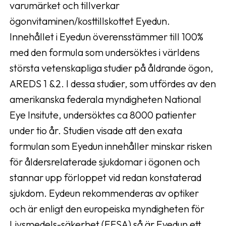
varumärket och tillverkar
ögonvitaminen/kosttillskottet Eyedun.
Innehållet i Eyedun överensstämmer till 100%
med den formula som undersöktes i världens
största vetenskapliga studier på åldrande ögon,
AREDS 1 &2. I dessa studier, som utfördes av den
amerikanska federala myndigheten National
Eye Insitute, undersöktes ca 8000 patienter
under tio år. Studien visade att den exata
formulan som Eyedun innehåller minskar risken
för åldersrelaterade sjukdomar i ögonen och
stannar upp förloppet vid redan konstaterad
sjukdom. Eydeun rekommenderas av optiker
och är enligt den europeiska myndigheten för
Livsmedels-säkerhet (EFSA) så är Eyedun ett