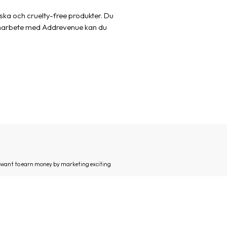
iska och cruelty-free produkter. Du
 samarbete med Addrevenue kan du
d want to earn money by marketing exciting