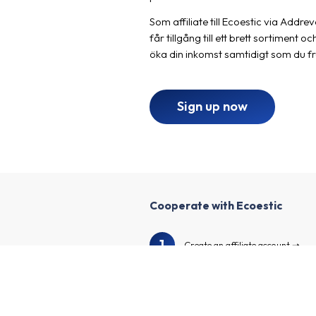
Som affiliate till Ecoestic via Addr
får tillgång till ett brett sortime
öka din inkomst samtidigt som du fr
Sign up now
Cooperate with Ecoestic
1
Create an affiliate account
2
Enrich your profile and create y