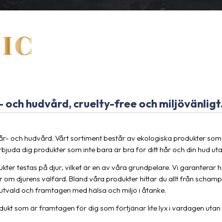
- och hudvård, cruelty-free och miljövänligt
hår- och hudvård. Vårt sortiment består av ekologiska produkter som 
erbjuda dig produkter som inte bara är bra för ditt hår och din hud ut
kter testas på djur, vilket är en av våra grundpelare. Vi garanterar hö
m djurens välfärd. Bland våra produkter hittar du allt från schamp
utvald och framtagen med hälsa och miljö i åtanke.
odukt som är framtagen för dig som förtjänar lite lyx i vardagen uta