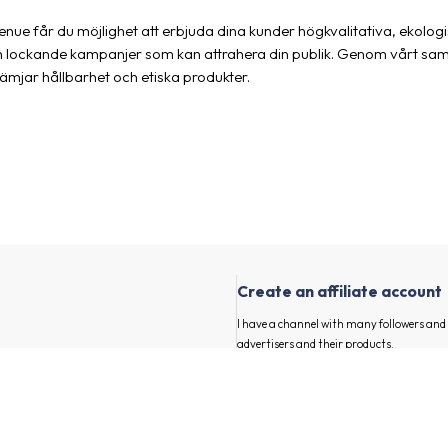
evenue får du möjlighet att erbjuda dina kunder högkvalitativa, ekolog
nt och lockande kampanjer som kan attrahera din publik. Genom vårt
ämjar hållbarhet och etiska produkter.
Create an affiliate account
I have a channel with many followers an
advertisers and their products.
First and last name
our channel
E-mail