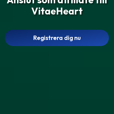
VitaeHeart
Registrera dig nu