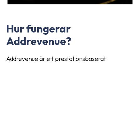
Hur fungerar
Addrevenue?
Addrevenue är ett prestationsbaserat
marknadsföringsnätverk som kopplar samman
annonsörer med kreatörer på nätet som dig
själv. När du blir en affiliate hos oss ger vi dig
tillgång till vårt bibliotek av välkända
annonsörer och deras erbjudanden. Du kan
sedan bläddra bland annonsörerna, hitta en
som passar bra för din plattform och börja
marknadsföra deras produkter eller tjänster.