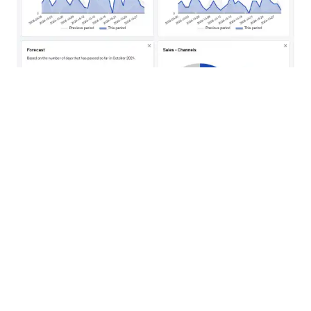
Fullservice för mätning,
fakturering och
utbetalning
Addrevenue erbjuder en helhetslösning där vi
tar hand om all mätning, fakturering och