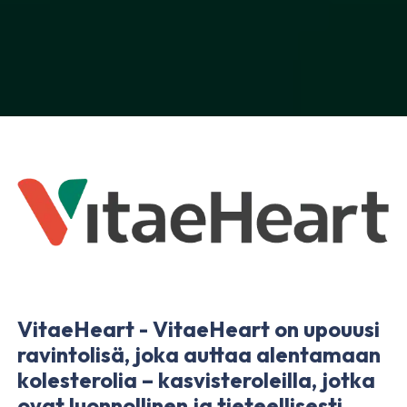
VitaeHeart - VitaeHeart on upouusi
ravintolisä, joka auttaa alentamaan
kolesterolia – kasvisteroleilla, jotka
ovat luonnollinen ja tieteellisesti