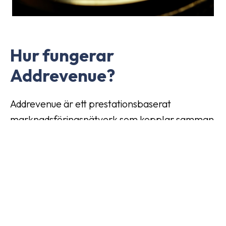
Hur fungerar
Addrevenue?
Addrevenue är ett prestationsbaserat
marknadsföringsnätverk som kopplar samman
annonsörer med kreatörer på nätet som dig
själv. När du blir en affiliate hos oss ger vi dig
tillgång till vårt bibliotek av välkända
annonsörer och deras erbjudanden. Du kan
sedan bläddra bland annonsörerna, hitta en
som passar bra för din plattform och börja