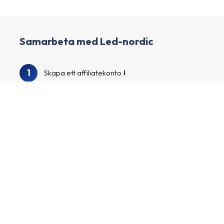
Samarbeta med Led-nordic
1
Skapa ett affiliatekonto
2
Berika din profil och skapa din kanal
3
Vi granskar din profil och kanal
Sök i vår annonsörskatalog för att hitta Led-
4
nordic och andra spännande annonsörer
Ansök till annonsörsprogrammen, börja
5
marknadsföra dina skräddarsydda
affiliatelänkar och tjäna pengar!