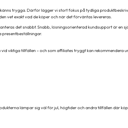
 känns trygga. Därför lägger vi stort fokus på tydliga produktbeskrivn
den vet exakt vad de köper och när det förväntas levereras.
anteras det snabbt. Snabb, lösningsorienterad kundsupport är en själ
 presentbeställningar.
å vid viktiga tillfällen – och som affiliates tryggt kan rekommender
dukterna lämpar sig väl för jul, högtider och andra tillfällen där kö