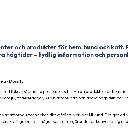
ter och produkter för hem, hund och katt. Pe
 högtider – tydlig information och personl
e av Dossify.
k med fokus på smarta presenter och utvalda produkter för hemmet, 
len som jul, födelsedagar, Alla hjärtans dag och andra högtider, där 
bär att produkter skickas direkt från tillverkare till kund. Det gör att v
urrenskraftiga priser – något som är avgörande för konvertering un