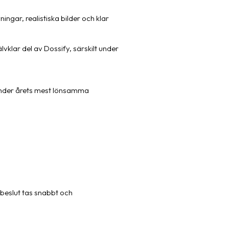
ingar, realistiska bilder och klar
vklar del av Dossify, särskilt under
a under årets mest lönsamma
pbeslut tas snabbt och