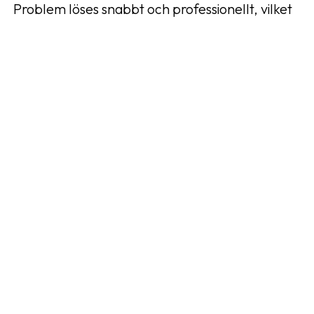
Problem löses snabbt och professionellt, vilket
minskar returer, reklamationer och missnöje
under intensiva kampanjperioder.
Affiliate-vänlig dialog
Vi är öppna för samarbete kring kampanjer,
produkturval och säsongsfokus för att maximera
EPC och långsiktigt resultat.
Inscrivez-vous maintenant