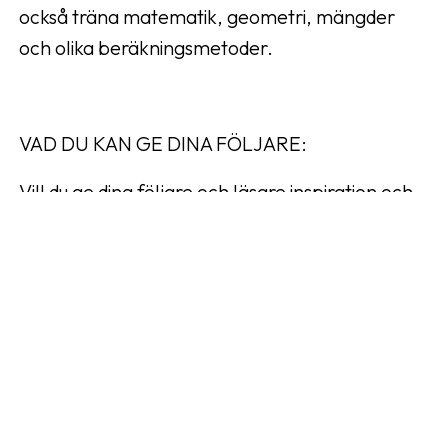
också träna matematik, geometri, mängder
och olika beräkningsmetoder.
VAD DU KAN GE DINA FÖLJARE:
Vill du ge dina följare och läsare inspiration och
kunskap hur de kan öka sina barns nyfikenhet
och intresse för bokstäver och läsning så hittar
du massa info på vår hemsida under Lek och
Lär, bara å låna!
Perfekta träleksaker för barn vars föräldrar gör
medvetna val och som vill ge sina barn en bra
start i livet. Vi har presenter och julklappar i