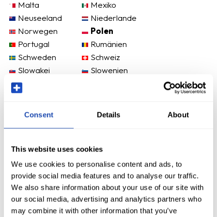
Malta
Mexiko
Neuseeland
Niederlande
Norwegen
Polen
Portugal
Rumänien
Schweden
Schweiz
Slowakei
Slowenien
Spanien
Tschechische
Republik
Ungarn
USA
Consent
Details
About
Vereinigtes
Zypern
Königreich
Österreich
This website uses cookies
We use cookies to personalise content and ads, to
provide social media features and to analyse our traffic.
We also share information about your use of our site with
our social media, advertising and analytics partners who
may combine it with other information that you’ve