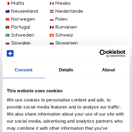
Malta
Mexiko
Neuseeland
Niederlande
Norwegen
Polen
Portugal
Rumänien
Schweden
Schweiz
Slowakei
Slowenien
Spanien
Tschechische
Republik
Ungarn
USA
Consent
Details
About
Vereinigtes
Zypern
Königreich
Österreich
This website uses cookies
We use cookies to personalise content and ads, to
provide social media features and to analyse our traffic.
We also share information about your use of our site with
our social media, advertising and analytics partners who
may combine it with other information that you’ve