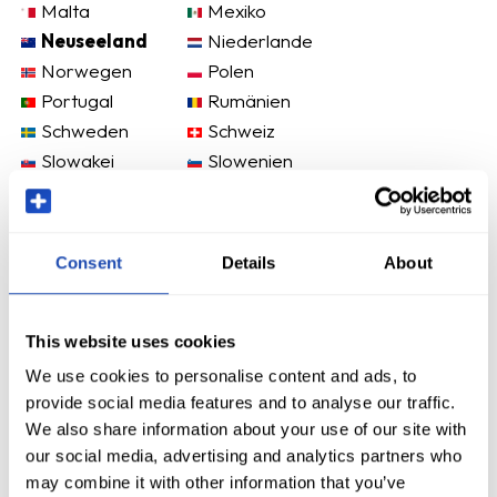
Malta
Mexiko
Neuseeland
Niederlande
Norwegen
Polen
Portugal
Rumänien
Schweden
Schweiz
Slowakei
Slowenien
Spanien
Tschechische
Republik
Ungarn
USA
Consent
Details
About
Vereinigtes
Zypern
Königreich
Österreich
This website uses cookies
We use cookies to personalise content and ads, to
provide social media features and to analyse our traffic.
We also share information about your use of our site with
our social media, advertising and analytics partners who
may combine it with other information that you’ve