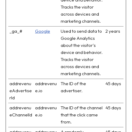
Tracks the visitor
across devices and
marketing channels.
_ga_#
Google
Used to send data to
2 years
Google Analytics
about the visitor's
device and behavior.
Tracks the visitor
across devices and
marketing channels.
addrevenu
addrevenu
The ID of the
45 days
eAdvertise
e.io
advertiser.
rId
addrevenu
addrevenu
The ID of the channel
45 days
eChannelId
e.io
that the click came
from.
addrevenu
addrevenu
A randomly
45 days