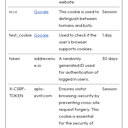
website.
rc::c
Google
This cookie is used to
Session
distinguish between
humans and bots.
test_cookie
Google
Used to check if the
1 day
user's browser
supports cookies.
token
addrevenu
A randomly
30 days
e.io
generated ID used
for authentication of
logged in users.
X-CSRF-
aplo-
Ensures visitor
Session
TOKEN
evnt.com
browsing-security by
preventing cross-site
request forgery. This
cookie is essential
for the security of