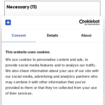
Necessary (11)
Necessary cookies help make a website
usable by enabling basic functions like page
navigation and access to secure areas of the
Consent
Details
About
website. The website cannot function
properly without these cookies.
This website uses cookies
Maximum
We use cookies to personalise content and ads, to
Name
Provider
Purpose
Storage
provide social media features and to analyse our traffic.
Duration
We also share information about your use of our site with
our social media, advertising and analytics partners who
__cf_bm
apollo.io
This cookie is used to
1 day
may combine it with other information that you’ve
distinguish between
provided to them or that they’ve collected from your use
humans and bots.
of their services.
This is beneficial for
the website, in order