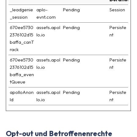
_leadgenie
aplo-
Pending
Session
_session
evnt.com
670ee5730
assets.apol
Pending
Persiste
2376102d15
lo.io
nt
baffa_canT
rack
670ee5730
assets.apol
Pending
Persiste
2376102d15
lo.io
nt
baffa_even
tQueue
apolloAnon
assets.apol
Pending
Persiste
Id
lo.io
nt
Opt-out und Betroffenenrechte