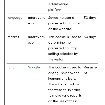
Addrevenue
platform
language
addrevenu
Saves the user's
30 days
e.io
preferred language
on the website.
market
addrevenu
This cookie is used to
30 days
e.io
determine the
preferred country
setting selected by
the visitor.
rc::a
Google
This cookie is used to
Persiste
distinguish between
nt
humans and bots.
This is beneficial for
the website, in order
to make valid reports
on the use of their