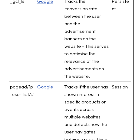
_gcl_ls
Google
Tracks the
Persiste
conversion rate
nt
between the user
and the
advertisement
banners on the
website - This serves
to optimise the
relevance of the
advertisements on
the website.
pagead/1p
Google
Tracks if the user has
Session
-user-list/#
shown interest in
specific products or
events across
multiple websites
and detects how the
user navigates
between sites. This is