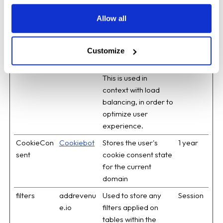
to make valid reports
on the use of their
Allow all
website.
__cflb
addrevenu
Registers which
1 day
Customize
e.io
server-cluster is
serving the visitor.
This is used in
context with load
balancing, in order to
optimize user
experience.
CookieCon
Cookiebot
Stores the user's
1 year
sent
cookie consent state
for the current
domain
filters
addrevenu
Used to store any
Session
e.io
filters applied on
tables within the