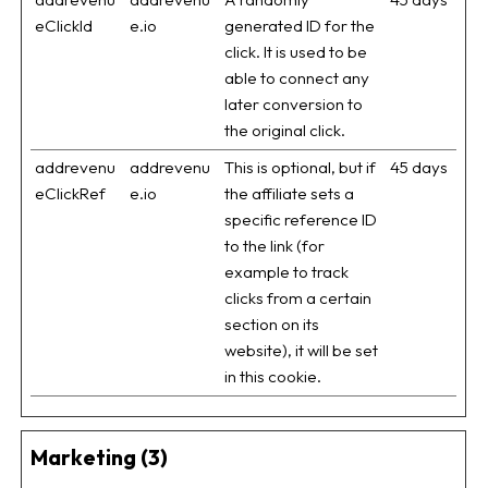
eClickId
e.io
generated ID for the
click. It is used to be
able to connect any
later conversion to
the original click.
addrevenu
addrevenu
This is optional, but if
45 days
eClickRef
e.io
the affiliate sets a
specific reference ID
to the link (for
example to track
clicks from a certain
section on its
website), it will be set
in this cookie.
Marketing (3)