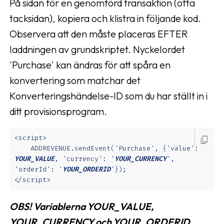
På sidan för en genomförd transaktion (ofta
tacksidan), kopiera och klistra in följande kod.
Observera att den måste placeras EFTER
laddningen av grundskriptet. Nyckelordet
'Purchase' kan ändras för att spåra en
konvertering som matchar det
Konverteringshändelse-ID som du har ställt in i
ditt provisionsprogram.
<script>

content_copy
    ADDREVENUE.sendEvent('Purchase', {'value': 
YOUR_VALUE
, 'currency': '
YOUR_CURRENCY
', 
'orderId': '
YOUR_ORDERID
'});

</script>
OBS! Variablerna YOUR_VALUE,
YOUR_CURRENCY och YOUR_ORDERID