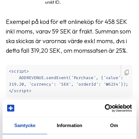
unikt ID.
Exempel på kod för ett onlineköp för 458 SEK
inkl moms, varav 59 SEK är frakt. Summan som
ska skickas är varornas värde exkl moms, dvs i
detta fall 319,20 SEK, om momssatsen är 25%.
<script>

content_copy
    ADDREVENUE.sendEvent('Purchase', {'value': 
319.20, 'currency': 'SEK', 'orderId': 'W6234'});

</script>
Andra konverteringar
Samtycke
Information
Om
Det är möjligt att ställa in andra konverteringar