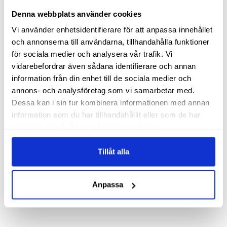
än Purchase. Du kan faktiskt använda vilket
Denna webbplats använder cookies
namn som helst, så länge det stämmer överens
Vi använder enhetsidentifierare för att anpassa innehållet
med Conversion Event ID, ställer du in i ditt
och annonserna till användarna, tillhandahålla funktioner
för sociala medier och analysera vår trafik. Vi
provisionsprogram.
vidarebefordrar även sådana identifierare och annan
Låt oss säga att du ställer in ett
information från din enhet till de sociala medier och
provisionsprogram med
annons- och analysföretag som vi samarbetar med.
konverteringshändelse-ID "My signup" och med
Dessa kan i sin tur kombinera informationen med annan
information som du har tillhandahållit eller som de har
200 SEK i provision för varje registrering,
samlat in när du har använt deras tjänster.
kommer konverteringskoden att se ut så här:
Tillåt alla
<script>

content_copy
    ADDREVENUE.sendEvent('My signup', 
{'orderId': '123456'});

Anpassa
</script>