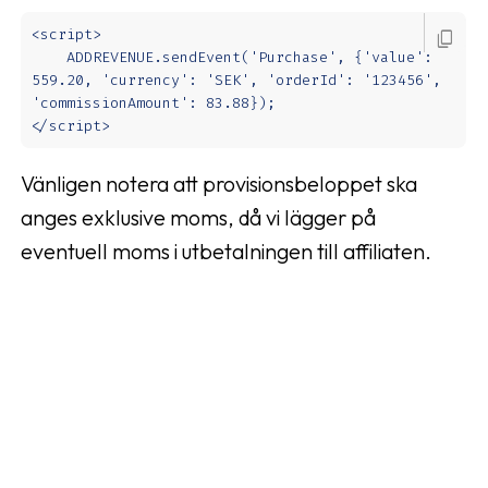
<script>

content_copy
    ADDREVENUE.sendEvent('Purchase', {'value': 
559.20, 'currency': 'SEK', 'orderId': '123456', 
'commissionAmount': 83.88});

</script>
Vänligen notera att provisionsbeloppet ska
anges exklusive moms, då vi lägger på
eventuell moms i utbetalningen till affiliaten.