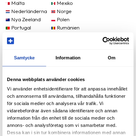
Malta
Mexiko
Nederländerna
Norge
Nya Zeeland
Polen
Portugal
Rumänien
Schweiz
Slovakien
Slovenien
Spanien
Storbritannien
Sverige
Samtycke
Information
Om
Tjeckien
Tyskland
Ungern
USA
Österrike
Denna webbplats använder cookies
Vi använder enhetsidentifierare för att anpassa innehållet
och annonserna till användarna, tillhandahålla funktioner
för sociala medier och analysera vår trafik. Vi
vidarebefordrar även sådana identifierare och annan
information från din enhet till de sociala medier och
annons- och analysföretag som vi samarbetar med.
Dessa kan i sin tur kombinera informationen med annan