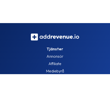
Tjänster
Annonsör
Affiliate
Mediebyrå
Information
Om oss
Blogg
Lediga jobb