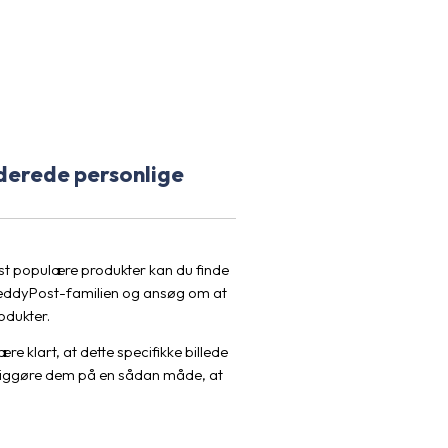
derede personlige
st populære produkter kan du finde
TeddyPost-familien og ansøg om at
odukter.
e klart, at dette specifikke billede
ntliggøre dem på en sådan måde, at