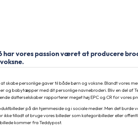
6 har vores passion været at producere bro
 voksne.
 at skabe personlige gaver til både børn og voksne. Blandt vores me
er og babytæpper med dit personlige navnebroderi. Bliv en del af 
sterende datterselskaber rapporterer meget høj EPC og CR for vores pr
duktbilleder på din hjemmeside og i sociale medier. Men det burde vær
 ikke tilladt at bruge vores billeder som kategoribilleder eller offe
ke billede kommer fra Teddypost.