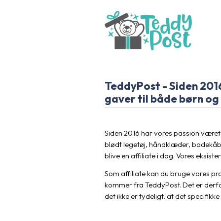
TeddyPost - Siden 201
gaver til både børn og
Siden 2016 har vores passion været
blødt legetøj, håndklæder, badekåb
blive en affiliate i dag. Vores eksi
Som affiliate kan du bruge vores pro
kommer fra TeddyPost. Det er derfor
det ikke er tydeligt, at det specifik