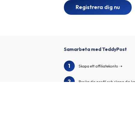
Registrera dig nu
Samarbeta med TeddyPost
1
Skapa ett affiliatekonto
2
Berika din profil och skapa din ka
3
Vi granskar din profil och kanal
Sök i vår annonsörskatalog för a
4
spännande annonsörer
Ansök till annonsörsprogrammen
5
skräddarsydda affiliatelänkar oc