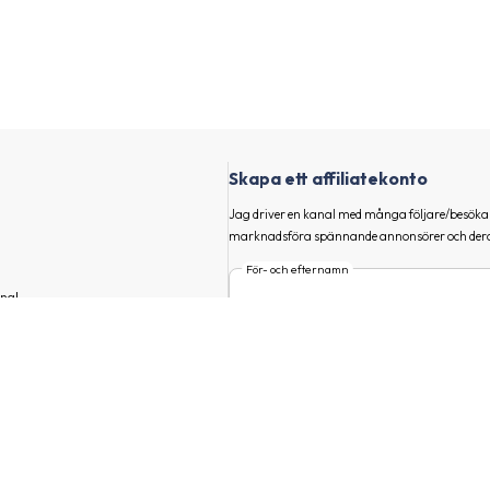
Skapa ett affiliatekonto
Jag driver en kanal med många följare/besökar
marknadsföra spännande annonsörer och dera
För- och efternamn
nal
E-post
tt hitta TeddyPost och andra
Huvudmarknad
, börja marknadsföra dina
h tjäna pengar!