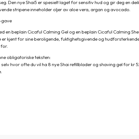
eg. Den nye Shai5 er spesielt laget for sensitiv hud og gir deg en de
ivende stripene inneholder oljer av aloe vera, argan og avocado.
y-gave
d en beplain Cicaful Calming Gel og en beplain Cicaful Calming She
 er kjent for sine beroligende, fuktighetsgivende og hudforsterkend
for.
ne obligatoriske teksten:
elv hvor ofte du vil ha 8 nye Shai refillblader og shaving gel for kr 52
.