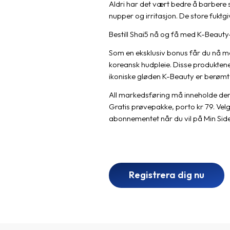
Aldri har det vært bedre å barbere s
nupper og irritasjon. De store fuktg
Bestill Shai5 nå og få med K-Beaut
Som en eksklusiv bonus får du nå me
koreansk hudpleie. Disse produktene
ikoniske gløden K-Beauty er berømt 
All markedsføring må inneholde den
Gratis prøvepakke, porto kr 79. Velg s
abonnementet når du vil på Min Side
Registrera dig nu