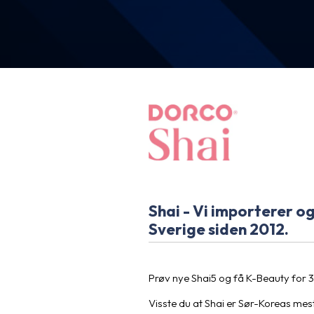
Shai - Vi importerer o
Sverige siden 2012.
Prøv nye Shai5 og få K-Beauty for 3
Visste du at Shai er Sør-Koreas me