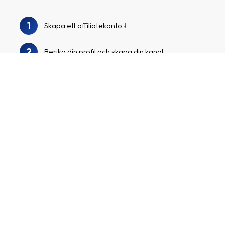
1
Skapa ett affiliatekonto
2
Berika din profil och skapa din kanal
3
Vi granskar din profil och kanal
Sök i vår annonsörskatalog för att hitta
4
Riksskydd och andra spännande annonsörer
Ansök till annonsörsprogrammen, börja
5
marknadsföra dina skräddarsydda
affiliatelänkar och tjäna pengar!
Skapa ett affiliatekonto