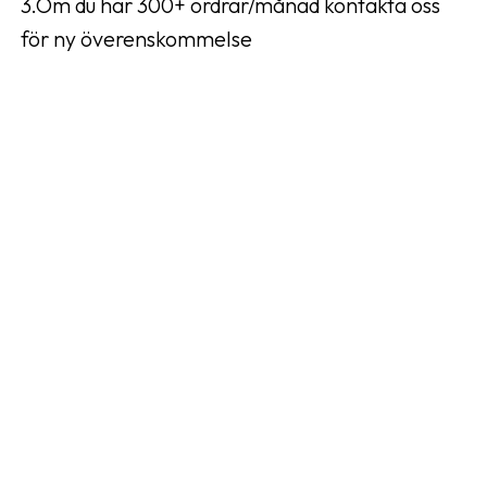
3.Om du har 300+ ordrar/månad kontakta oss
för ny överenskommelse
Har du några frågor eller funderingar får du
gärna kontakta oss på
support@pawvikings.com så hjälper vi dig
gärna.
Välkommen att ansöka till vårt program!
Registrera dig nu