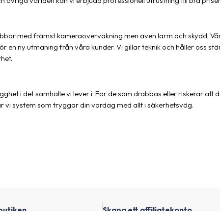
övriga världen kan vi erbjuda professionell utrustning till bra priser
h jobbar med främst kameraövervakning men även larm och skydd. Vå
för en ny utmaning från våra kunder. Vi gillar teknik och håller oss 
het.
gghet i det samhälle vi lever i. För de som drabbas eller riskerar att dr
r vi system som tryggar din vardag med allt i säkerhetsväg.
butiken
Skapa ett affiliatekonto