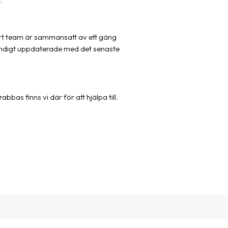
.
rt team är sammansatt av ett gäng
ständigt uppdaterade med det senaste
abbas finns vi där för att hjälpa till.