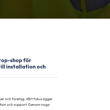
top-shop för
ll installation och
r och företag. Vårt fokus ligger
allation och support. Genom noga