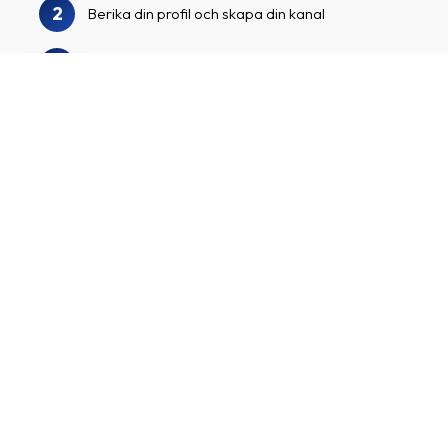
2
Berika din profil och skapa din kanal
3
Vi granskar din profil och kanal
Sök i vår annonsörskatalog för att hitta Onlime
4
och andra spännande annonsörer
Ansök till annonsörsprogrammen, börja
5
marknadsföra dina skräddarsydda
affiliatelänkar och tjäna pengar!
Skapa ett affiliatekonto
Jag driver en kanal med många följare/besökare och
vill tjäna pengar genom att marknadsföra spännande
annonsörer och deras produkter.