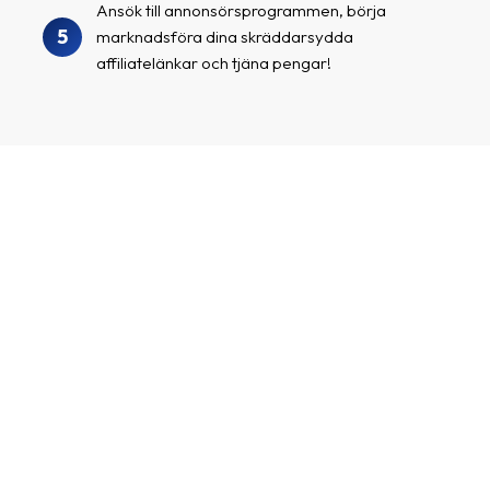
Ansök till annonsörsprogrammen, börja
5
marknadsföra dina skräddarsydda
affiliatelänkar och tjäna pengar!
Skapa ett affiliatekonto
Jag driver en kanal med många följare/besökare och
vill tjäna pengar genom att marknadsföra spännande
annonsörer och deras produkter.
För- och efternamn
E-post