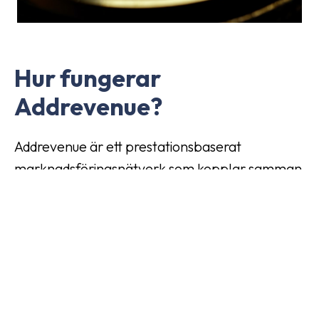
Hur fungerar
Addrevenue?
Addrevenue är ett prestationsbaserat
marknadsföringsnätverk som kopplar samman
annonsörer med kreatörer på nätet som dig
själv. När du blir en affiliate hos oss ger vi dig
tillgång till vårt bibliotek av välkända
annonsörer och deras erbjudanden. Du kan
sedan bläddra bland annonsörerna, hitta en
som passar bra för din plattform och börja