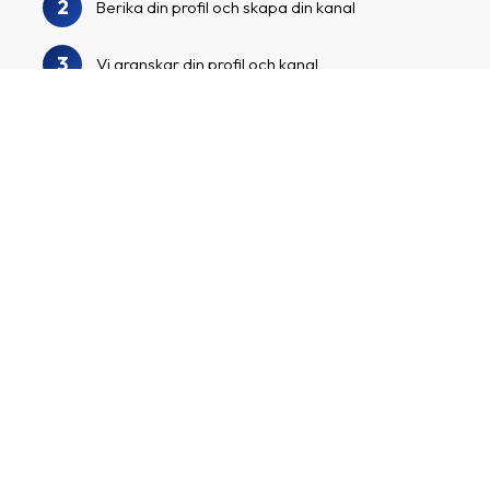
2
Berika din profil och skapa din kanal
3
Vi granskar din profil och kanal
Sök i vår annonsörskatalog för att hitta
4
Lagergrossisten och andra spännande
annonsörer
Ansök till annonsörsprogrammen, börja
5
marknadsföra dina skräddarsydda
affiliatelänkar och tjäna pengar!
Skapa ett affiliatekonto
Jag driver en kanal med många följare/besökare och
vill tjäna pengar genom att marknadsföra spännande
annonsörer och deras produkter.