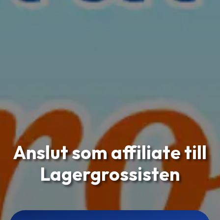
Anslut som affiliate till
Lagergrossisten