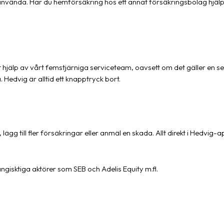
använda. Har du hemförsäkring hos ett annat försäkringsbolag hjälper
 hjälp av vårt femstjärniga serviceteam, oavsett om det gäller en 
a. Hedvig är alltid ett knapptryck bort.
lägg till fler försäkringar eller anmäl en skada. Allt direkt i Hedvig
gisktiga aktörer som SEB och Adelis Equity m.fl.