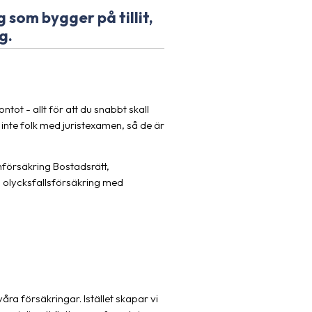
 som bygger på tillit,
g.
tot - allt för att du snabbt skall
, inte folk med juristexamen, så de är
mförsäkring Bostadsrätt,
en olycksfallsförsäkring med
 våra försäkringar. Istället skapar vi