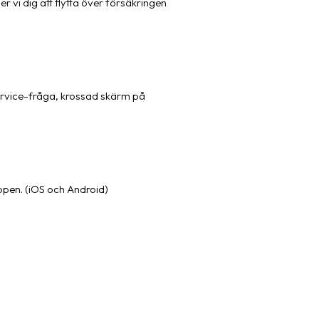
 vi dig att flytta över försäkringen
service-fråga, krossad skärm på
-appen. (iOS och Android)