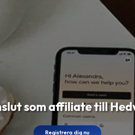
slut som affiliate till Hed
Registrera dig nu