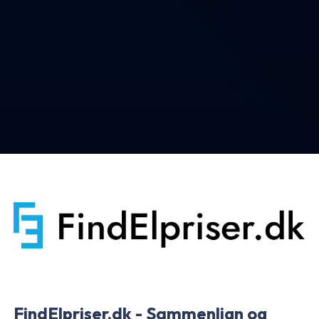
FindElpriser.dk - Sammenlign og