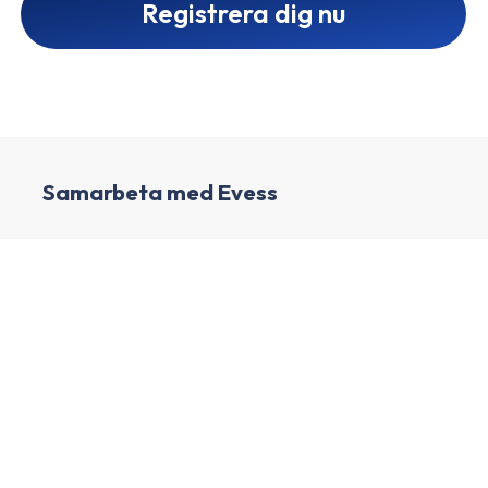
Registrera dig nu
Samarbeta med Evess
1
Skapa ett affiliatekonto
2
Berika din profil och skapa din kanal
3
Vi granskar din profil och kanal
Sök i vår annonsörskatalog för att hitta Evess
4
och andra spännande annonsörer