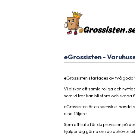
eGrossisten - Varuhuset 
eGrossisten startades av två goda v
Vi älskar att samla roliga och nytti
som vi tror kan bli stora och skapa f
eGrossisten är en svensk e-handel 
dina följare.
Som affiliate får du provision på den
hjälper dig gärna om du behöver bi