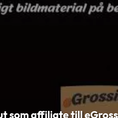
t som affiliate till eGros