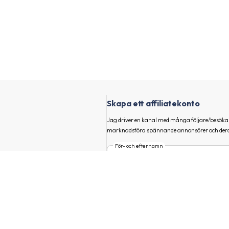
Skapa ett affiliatekonto
Jag driver en kanal med många följare/besökar
marknadsföra spännande annonsörer och dera
För- och efternamn
nal
E-post
tt hitta eGrossisten och andra
Huvudmarknad