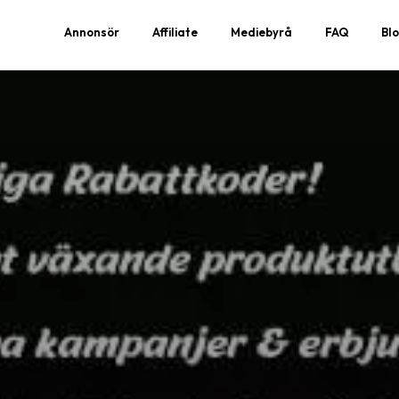
Annonsör
Affiliate
Mediebyrå
FAQ
Bl