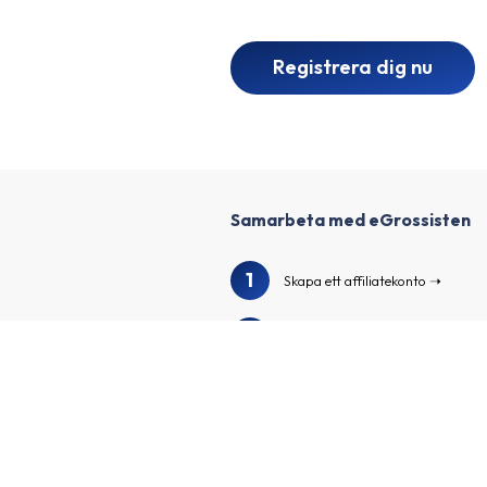
Registrera dig nu
Samarbeta med eGrossisten
1
Skapa ett affiliatekonto
2
Berika din profil och skapa din ka
3
Vi granskar din profil och kanal
Sök i vår annonsörskatalog för a
4
spännande annonsörer