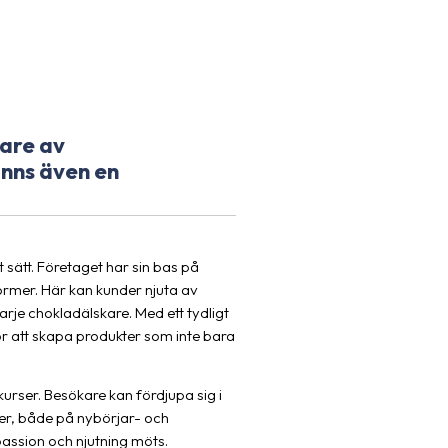
kare av
inns även en
t sätt. Företaget har sin bas på
ormer. Här kan kunder njuta av
je chokladälskare. Med ett tydligt
ör att skapa produkter som inte bara
urser. Besökare kan fördjupa sig i
rser, både på nybörjar- och
passion och njutning möts.