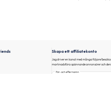
riends
Skapa ett affiliatekonto
Jag driver en kanal med många följare/besökar
marknadsföra spännande annonsörer och dera
För- och efternamn
nal
E-post
t hitta Chocolate & Friends och
Huvudmarknad