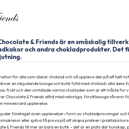
Chocolate & Friends är en småskalig tillver
adkakor och andra chokladprodukter. Det f
jutning.
ation för alla som älskar choklad och vill uppleva den på ett helt nyt
river en inbjudande lounge och butik fylld med choklad i alla dess f
se, frukt och den omtalade varma chokladen som är ett måste för var
ar Chocolate & Friends alltid med naturliga, förstklassiga råvaror f
en minnesvärd upplevelse.
bjuder företaget även upplevelser i form av chokladprovningar och k
 smakresor eller själva få prova på att skapa praliner i praktiska ku
te & Friends till mer än bara en butik – det är en plats där kunskap, 