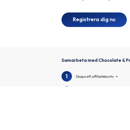
Registrera dig nu
Samarbeta med Chocolate & F
1
Skapa ett affiliatekonto
2
Berika din profil och skapa din ka
3
Vi granskar din profil och kanal
Sök i vår annonsörskatalog för at
4
andra spännande annonsörer