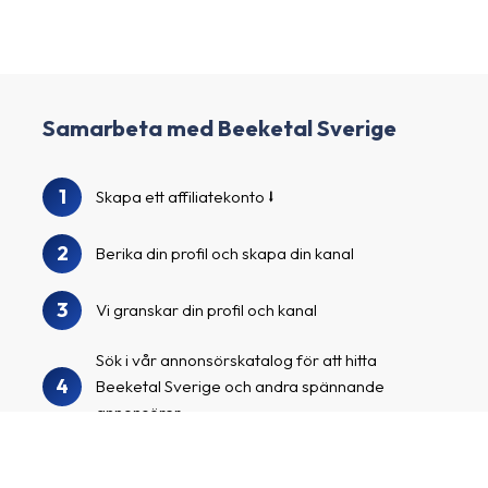
Samarbeta med Beeketal Sverige
1
Skapa ett affiliatekonto
2
Berika din profil och skapa din kanal
3
Vi granskar din profil och kanal
Sök i vår annonsörskatalog för att hitta
4
Beeketal Sverige och andra spännande
annonsörer
Ansök till annonsörsprogrammen, börja
5
marknadsföra dina skräddarsydda