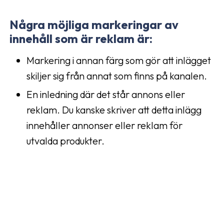
Några möjliga markeringar av
innehåll som är reklam är:
Markering i annan färg som gör att inlägget
skiljer sig från annat som finns på kanalen.
En inledning där det står annons eller
reklam. Du kanske skriver att detta inlägg
innehåller annonser eller reklam för
utvalda produkter.
Reklammarkering ska vara tydlig. Den bör
genast upptäckas och kan inte gömmas längst
ner under texten eller på något annat sätt som
vilseleder dina följare.