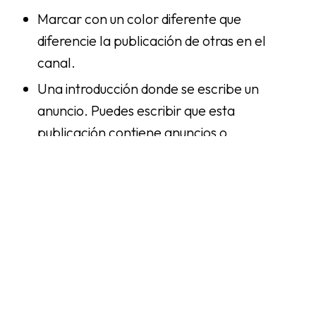
Marcar con un color diferente que
diferencie la publicación de otras en el
canal.
Una introducción donde se escribe un
anuncio. Puedes escribir que esta
publicación contiene anuncios o
promociones de productos seleccionados.
El marcado publicitario debe ser claro. Debe
ser inmediatamente detectable y no puede
estar oculto al final del texto ni de ninguna otra
forma que pueda confundir a tus seguidores.
Importante:
Si escribes algo como: Esta
publicación es una colaboración con