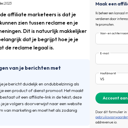
Maak een affil
dec 2023
e affiliate marketeers is dat je
Ik beheer een kanaal me
verdienen door intere
 kunnen zien tussen reclame en je
te promoten.
ningen. Dit is natuurlijk makkelijker
Voor- en achternaa
langrijk dat je begrijpt hoe je je
t de reclame legaal is.
E-mail
gen van je berichten met
Hoofdmarkt
 je bericht duidelijk en ondubbelzinnig als
je een product of dienst promoot. Het maakt
bestaat uit een affiliate-link in de tekst; deze
ls je je volgers doorverwijst naar een website
orm van marketing en moet het als zodanig
Door dit formulier in
gebruiksvoorwaarde
addrevenue.io.