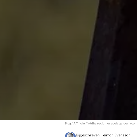
Blog
/
Affiliate
/
Welke reclameregels gelden voor af
Bijgeschreven Heimar Svensson