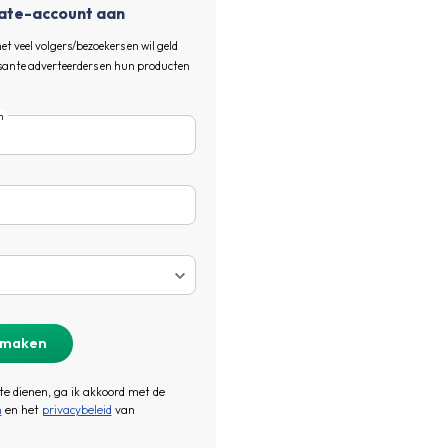
iate-account aan
t veel volgers/bezoekers en wil geld
ssante adverteerders en hun producten
m
 te dienen, ga ik akkoord met de
n
en het
privacybeleid
van