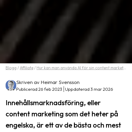
Blogg
/
Affiliate
/
Hur kan man använda AI för sin content marketing?
Skriven av Heimar Svensson
Publicerad 26 feb 2023
Uppdaterad 3 mar 2026
Innehållsmarknadsföring, eller
content marketing som det heter på
engelska, är ett av de bästa och mest