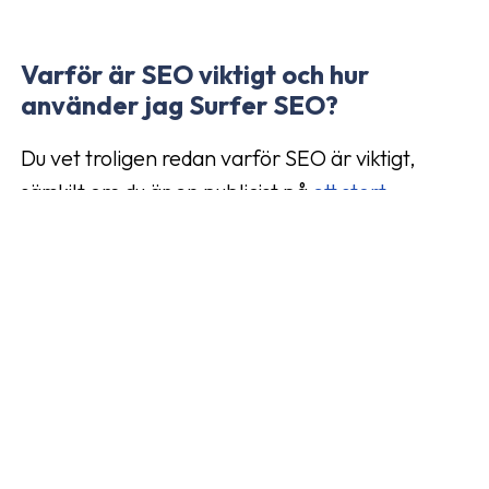
Varför är SEO viktigt och hur
använder jag Surfer SEO?
Du vet troligen redan varför SEO är viktigt,
särskilt om du är en publicist på
ett stort
affiliatenätverk som Addrevenue
, men vi kör en
kort repetition. SEO handlar om att få en
sökmotor att placera din webbsida eller kanal
bland de översta i träfflistan. Många företag
betalar stora pengar för att ranka högst upp i
sökresultaten och sökmotorerna kommer alltid
att låta de betalande företagen hamna allra
högst upp, av förklarliga skäl. Men du kan ändå