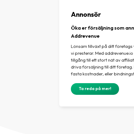
Annonsör
Öka er försäljning som an
Addrevenue
Lönsam tillväxt på ditt företags 
vi presterar. Med addrevenue.i
tillgång till ett stort nät av affi
driva försäljning till ditt föret
fasta kostnader, eller bindningst
Ta reda på mer!