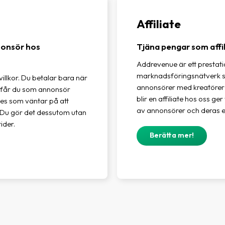
Affiliate
nonsör hos
Tjäna pengar som affi
Addrevenue är ett prestat
marknadsföringsnätverk
villkor. Du betalar bara när
annonsörer med kreatörer 
o får du som annonsör
blir en affiliate hos oss ger 
liates som väntar på att
av annonsörer och deras 
ag. Du gör det dessutom utan
ider.
Berätta mer!