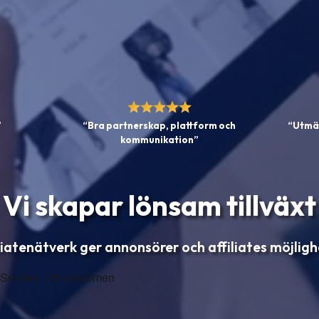
”
“Bra partnerskap, plattform och
“Utmär
kommunikation”
Vi skapar lönsam tillväxt
liatenätverk ger annonsörer och affiliates möjligh