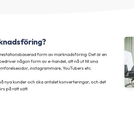
rknadsföring?
 prestationsbaserad form av marknadsföring. Det är en
river någon form av e-handel, att nå ut till sina
ämförelsesidor, instagrammare, YouTubers etc.
t nå nya kunder och öka antalet konverteringar, och det
s på rätt sätt.
Vilka är vi på Addrevenue?