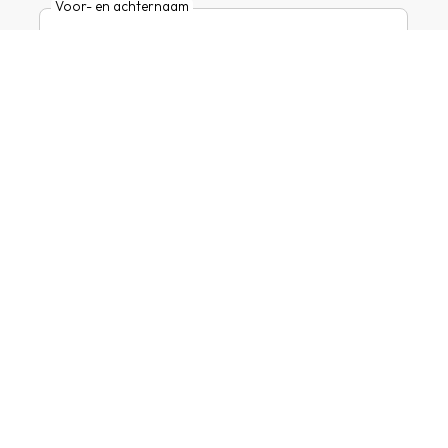
Voor- en achternaam
E-mail
Hoofdmarkt
Door dit formulier in te dienen, ga ik akkoord met de
gebruiksvoorwaarden
en het
privacybeleid
van
addrevenue.io.