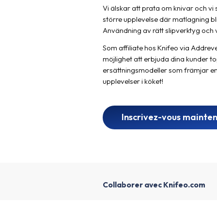
Vi älskar att prata om knivar och vi 
större upplevelse där matlagning bli
Användning av rätt slipverktyg och
Som affiliate hos Knifeo via Addreve
möjlighet att erbjuda dina kunder t
ersättningsmodeller som främjar en 
upplevelser i köket!
Inscrivez-vous mainte
Collaborer avec Knifeo.com
1
Créer un compte affilié