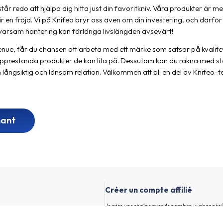
står redo att hjälpa dig hitta just din favoritkniv. Våra produkter är m
r en fröjd. Vi på Knifeo bryr oss även om din investering, och därför 
 varsam hantering kan förlänga livslängden avsevärt!
nue, får du chansen att arbeta med ett märke som satsar på kvalitet 
opprestanda produkter de kan lita på. Dessutom kan du räkna med st
långsiktig och lönsam relation. Välkommen att bli en del av Knifeo-te
nant
Créer un compte affilié
Je gère une chaîne avec de nombreux abonnés/vi
faisant la promotion d'annonceurs intéressants