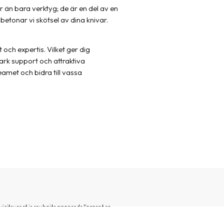
er än bara verktyg; de är en del av en
betonar vi skötsel av dina knivar.
och expertis. Vilket ger dig
ark support och attraktiva
amet och bidra till vassa
siteurs et je souhaite gagner de l'argent en
 et de leurs produits.