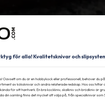
tyg för alla! Kvalitetsknivar och slipsystem
us! Oavsett om du är en hobbykock eller professionell, behöver du pål
 sortiment av köksknivar och andra relaterade redskap. Hos oss hitt
kända för sitt hantverk. En bra kockkniv, skalkniv och brödkniv är g
a din samling finns det mycket att välja på, från specialknivar som S