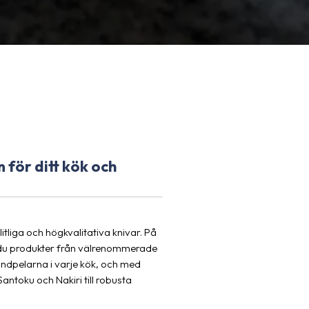
 för ditt kök och
itliga och högkvalitativa knivar. På
ar du produkter från välrenommerade
rundpelarna i varje kök, och med
antoku och Nakiri till robusta