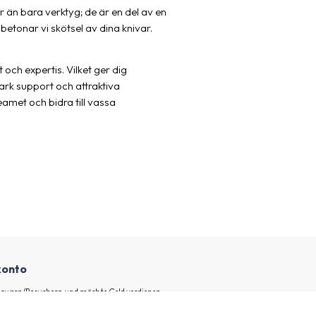
er än bara verktyg; de är en del av en
betonar vi skötsel av dina knivar.
och expertis. Vilket ger dig
ark support och attraktiva
amet och bidra till vassa
ekonto
ollowern/Besuchern und möchte Geld verdienen,
eren Produkte bewerbe.