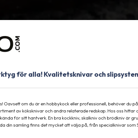
tyg för alla! Kvalitetsknivar och slipsystem
us! Oavsett om du är en hobbykock eller professionell, behöver du pål
 sortiment av köksknivar och andra relaterade redskap. Hos oss hitt
kända för sitt hantverk. En bra kockkniv, skalkniv och brödkniv är g
a din samling finns det mycket att välja på, från specialknivar som S