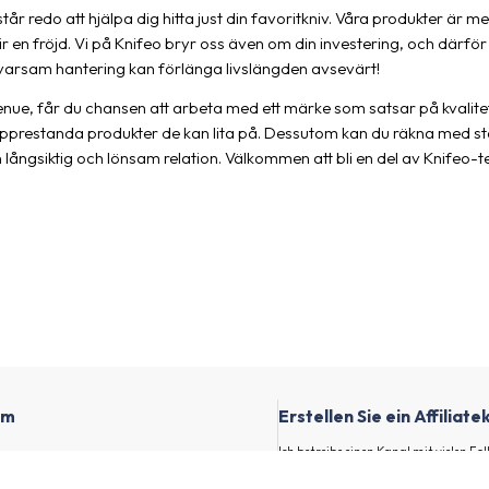
står redo att hjälpa dig hitta just din favoritkniv. Våra produkter är m
r en fröjd. Vi på Knifeo bryr oss även om din investering, och därför 
 varsam hantering kan förlänga livslängden avsevärt!
nue, får du chansen att arbeta med ett märke som satsar på kvalitet 
opprestanda produkter de kan lita på. Dessutom kan du räkna med st
långsiktig och lönsam relation. Välkommen att bli en del av Knifeo-te
om
Erstellen Sie ein Affiliat
Ich betreibe einen Kanal mit vielen F
indem ich spannende Advertiser und d