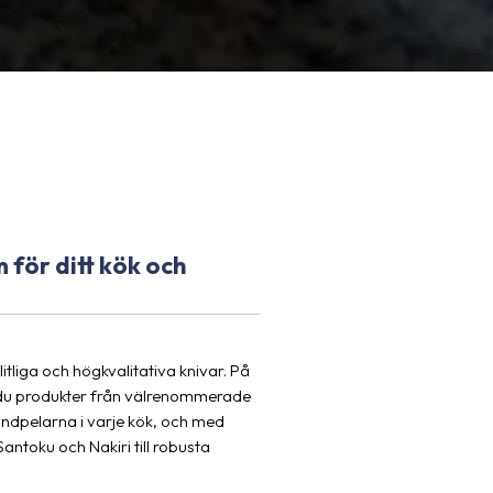
 för ditt kök och
itliga och högkvalitativa knivar. På
ar du produkter från välrenommerade
rundpelarna i varje kök, och med
antoku och Nakiri till robusta