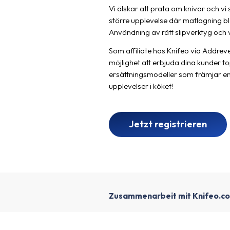
Vi älskar att prata om knivar och vi 
större upplevelse där matlagning bli
Användning av rätt slipverktyg och
Som affiliate hos Knifeo via Addreve
möjlighet att erbjuda dina kunder t
ersättningsmodeller som främjar en 
upplevelser i köket!
Jetzt registrieren
Zusammenarbeit mit Knifeo.c
1
Erstellen Sie ein Affiliatekonto