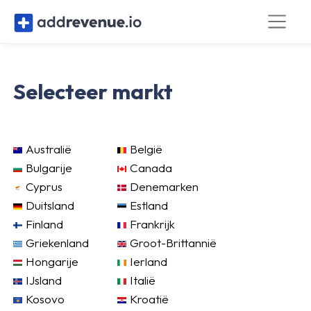
Selecteer markt
Australië
België
Bulgarije
Canada
Cyprus
Denemarken
Duitsland
Estland
Finland
Frankrijk
Griekenland
Groot-Brittannië
Hongarije
Ierland
IJsland
Italië
Kosovo
Kroatië