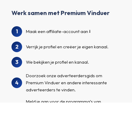
Werk samen met Premium Vinduer
1
Maak een affiliate-account aan
2
Verrijk je profiel en creëer je eigen kanaal.
3
We bekijken je profiel en kanaal.
Doorzoek onze adverteerdersgids om
4
Premium Vinduer en andere interessante
adverteerders te vinden.
Meld je aan voor de programma’s van
5
adverteerders, promoot je op maat
gemaakte affiliatelinks en verdien geld!