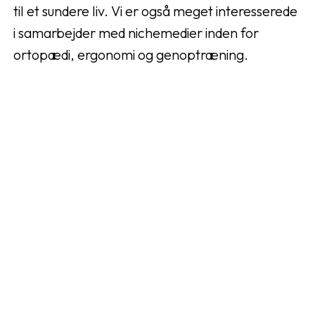
til et sundere liv. Vi er også meget interesserede
i samarbejder med nichemedier inden for
ortopædi, ergonomi og genoptræning.
Ved at markedsføre ortopaedbutikken.dk kan du
som affiliate både bidrage til bedre sundhed og
velvære – og samtidig skabe en stabil
indtægtskilde for dig selv. Sammen kan vi gøre
en forskel for folks livskvalitet og skabe en win-
win for både kunder og samarbejdspartnere.
Meld je nu aan